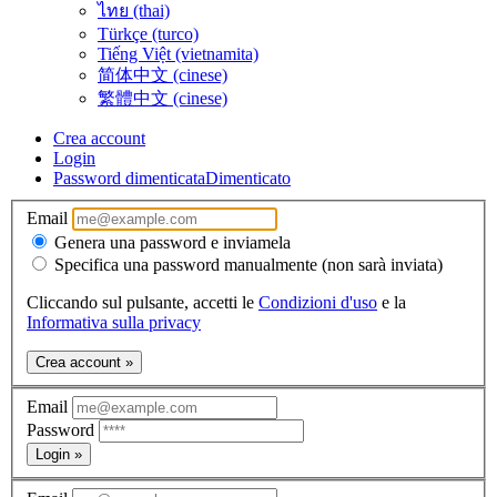
ไทย (thai)
Türkçe (turco)
Tiếng Việt (vietnamita)
简体中文 (cinese)
繁體中文 (cinese)
Crea account
Login
Password dimenticata
Dimenticato
Email
Genera una password e inviamela
Specifica una password manualmente (non sarà inviata)
Cliccando sul pulsante, accetti le
Condizioni d'uso
e la
Informativa sulla privacy
Crea account »
Email
Password
Login »