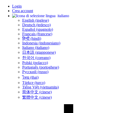
Login
Crea account
italiano
English (inglese)
Deutsch (tedesco)
Español (spagnolo)
Français (francese)
हिन्दी (hindi)
Indonesia (indonesiano)
Italiano (italiano)
日本語 (giapponese)
한국어 (coreano)
Polski (polacco)
Português (portoghese)
Русский (russo)
ไทย (thai)
Türkçe (turco)
Tiếng Việt (vietnamita)
简体中文 (cinese)
繁體中文 (cinese)