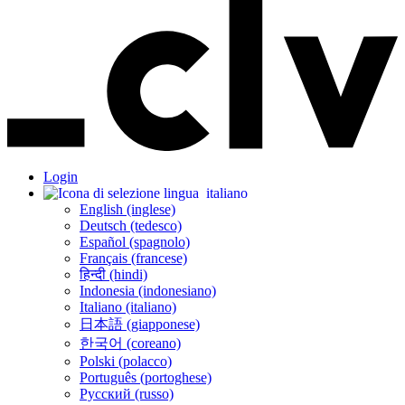
Login
italiano
English (inglese)
Deutsch (tedesco)
Español (spagnolo)
Français (francese)
हिन्दी (hindi)
Indonesia (indonesiano)
Italiano (italiano)
日本語 (giapponese)
한국어 (coreano)
Polski (polacco)
Português (portoghese)
Русский (russo)